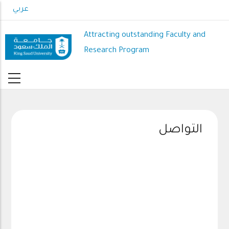
Skip
عربي
to
main
Attracting outstanding Faculty and
content
Research Program
التواصل